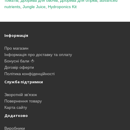
томатів
,
Добрива для овочів
,
Добрива для огірків
,
advanced
nutrients
,
Jungle Juice
,
Hydroponics Kit
Інформація
Про магазин
Інформація про доставку та оплату
Бонусні бали 🍅
Договір оферти
Політика конфіденційності
Служба підтримки
Зворотній зв’язок
Повернення товару
Карта сайту
Додатково
Виробники