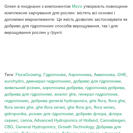
Green в поєднанні з компонентом
Micro
утворюють повноцінне
комплексне харчування для рослин: містять всі основні і
допоміжні мікроелементи. Ця якість дозволяє застосовувати як
добриво для гідропонних способів вирощування, так і для
вирощування рослин у ґрунті.
Теги:
FloraGrowing
,
Гідропоніка
,
Аэропоника
,
Аквапоніка
,
GHE
,
eurohydro
,
дженерал гидропоникс
,
добриво для гідропоніки
,
живильний розчин
,
аэропоника добрива
,
гідропоніка добрива
,
добрива для гідропоніки
,
аналог ghe
,
генерал гидропоник
,
гидропоникс
,
добрива general hydroponics
,
ghe flora
,
flora ghe
,
flora series ghe
,
ghe flora series
,
ghe flora gro
,
flora series
,
gidroponika
,
розчин для гідропоніки
,
добриво флора
,
флора
сериес
,
canna
,
Advanced Hydroponics of Holland
,
Cannabiogen
,
CBG
,
General Hydroponics
,
Growth Technology
,
Добрива для