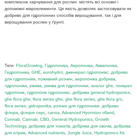
комплексне харчування для рослин: містять всі основні і
допоміжні мікроелементи. Ця якість дозволяє застосовувати як
добриво для гідропонних способів вирощування, так і для
вирощування рослин у ґрунті.
Теги:
FloraGrowing
,
Гідропоніка
,
Аеропоніка
,
Аквапоніка
,
Гедропоніка
,
GHE
,
eurohydro
,
дженерал гідропонікс
,
добриво
для гідропоніки
,
поживний розчин
,
аеропоніка добрива
,
гідропоніка
,
умива
,
умива для гідропоніки
,
аналог ghe
,
генерал
гідропонік
,
гідропонік гідропонікс
,
добрива general hydroponics
,
ghe flora ghe
,
flora series ghe
,
ghe flora series
,
ghe flora gro
,
flora series
,
gidroponika
,
розчин для гідропоніки
,
добриво
флора
,
флорія серс
,
canna
,
Advanced Hyormion ofland
,
Connab
,
Cannab
,
CBG
,
General Hydroponics
,
Growth
Technology
,
добрива для томатів
,
добрива для овочів
,
добрива
для огірків
,
Advanced nutrients
,
Jungle Juice
,
Hydroponics Kit