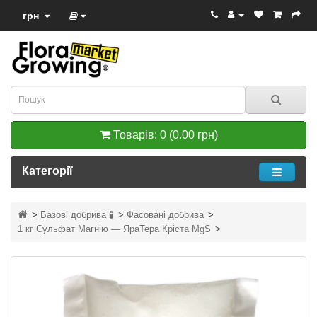
грн
Товарів: 0 (0.00 грн)
Категорії
Базові добрива 🧪
Фасовані добрива
1 кг Сульфат Магнію — ЯраТера Кріста MgS