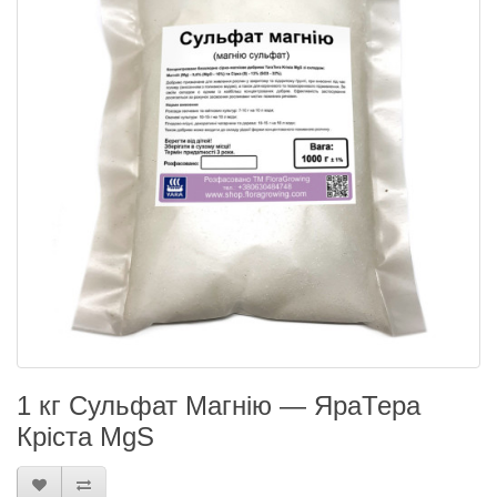
1 кг Сульфат Магнію — ЯраТера
Кріста MgS