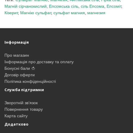
Магній сірчанокислий
,
Епсомська сіль
,
сіль Епсома
,
Епсоміт
,
Кізерит
,
Магнію сульфат
,
сульфат магния
,
магнезия
Інформація
Про магазин
Інформація про доставку та оплату
Бонусні бали 🍅
Договір оферти
Політика конфіденційності
Служба підтримки
Зворотній зв’язок
Повернення товару
Карта сайту
Додатково