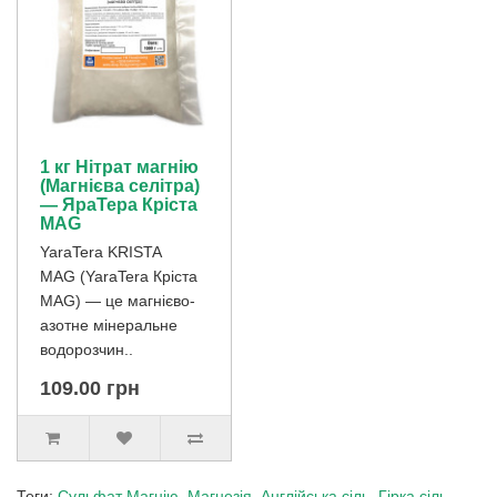
1 кг Нітрат магнію
(Магнієва селітра)
— ЯраТера Кріста
МAG
YaraTera KRISTA
MAG (YaraTera Кріста
МAG) — це магнієво-
азотне мінеральне
водорозчин..
109.00 грн
Теги:
Сульфат Магнію
,
Магнезія
,
Англійська сіль
,
Гірка сіль
,