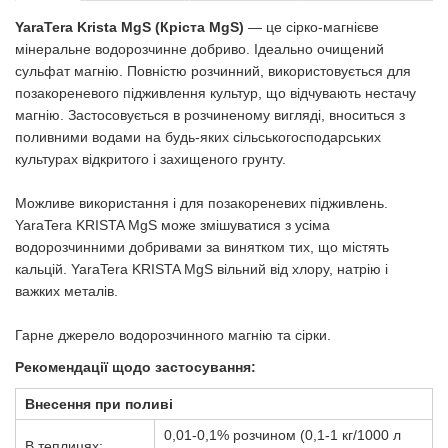
YaraTera Krista MgS
(Кріста МgS)
— це сірко-магнієве
мінеральне водорозчинне добриво. Ідеально очищений
сульфат магнію. Повністю розчинний, використовується для
позакореневого підживлення культур, що відчувають нестачу
магнію. Застосовується в розчиненому вигляді, вноситься з
поливними водами на будь-яких сільськогосподарських
культурах відкритого і захищеного грунту.
Можливе використання і для позакореневих підживлень.
YaraTera KRISTA MgS може змішуватися з усіма
водорозчинними добривами за винятком тих, що містять
кальцій. YaraTera KRISTA MgS вільний від хлору, натрію і
важких металів.
Гарне джерело водорозчинного магнію та сірки.
Рекомендації щодо застосування:
Внесення при поливі
0,01-0,1% розчином (0,1-1 кг/1000 л
В теплицях: