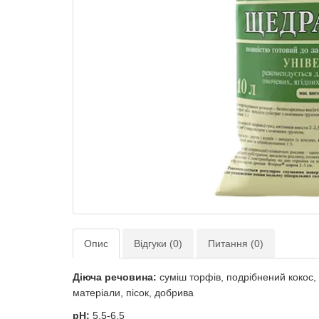
Опис
Відгуки (0)
Питання (0)
Діюча речовина:
суміш торфів, подрібнений кокос, 
матеріали, пісок, добрива
pH:
5,5-6,5