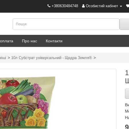
+380630484748
Особистий кабінет
 оплата
Про нас
Контакти
міші
10л Субстрат універсальний - Щедра Земля®
1
В
М
На
9