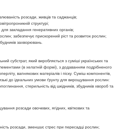
люваність розсади, живців та саджанців;
вітропроникній структурі;
 для закладання генеративних органів;
ослин; забезпечує прискорений ріст та розвиток рослин;
 збудників захворювань.
ний субстрат, який виробляється з суміші українських та
елементами (в хелатній формі), з додаванням подрібненого
перліту, вапнякових матеріалів і піску. Суміш компонентів,
зькі до ідеальних умови ґрунту для вирощування рослин:
поглинання, стерильність від шкідників, збудників хвороб та
щування розсади овочевих, ягідних, квіткових та
ність розсади, зменшує стрес при пересадці рослин;