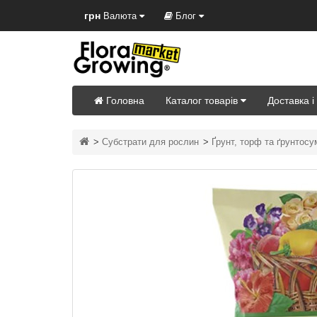
грн
Валюта
Блог
Головна
Каталог товарів
Доставка і
Субстрати для рослин
Ґрунт, торф та ґрунтосу