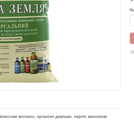
Кі
кокосове волокно, органічні домішки, перліт, вапнякові