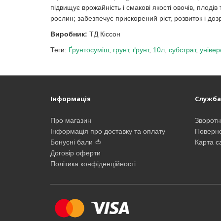
підвищує врожайність і смакові якості овочів, плодів
рослин; забезпечує прискорений ріст, розвиток і доз
Виробник:
ТД Кіссон
Теги:
Ґрунтосуміш
,
грунт
,
ґрунт
,
10л
,
субстрат
,
уніве
Інформація
Служба
Про магазин
Зворотні
Інформація про доставку та оплату
Поверне
Бонусні бали 🍅
Карта с
Договір оферти
Політика конфіденційності