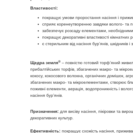
Властивості:
покращує умови проростання насіння і прижив
сприяє коренеутворенню завдяки волого- та по
забезпечує розсаду елементами, необхідними
покращує декоративні властивості кімнатних р
є стерильним від насіння бур’янів, шкідників і
®
Щедра земля
– повністю готовий торф’яний живиль
прибалтійських торфів, збагачених макро- та мікро
кокосу, кокосового волокна, органічних домішок, агро
збагачених макро- та мікроелементами, створює бли
поживні елементи, аерація, водопроникність і волого
насіння бур’янів.
Призначення:
для висіву насіння, пікіровки та виро
декоративних культур.
Ефективність
:
покращує схожість насіння, прижива